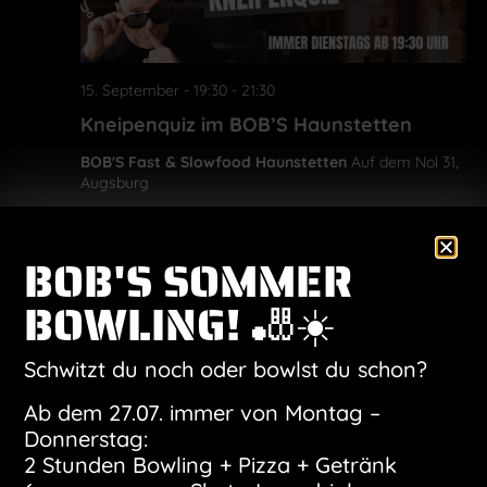
15. September - 19:30
-
21:30
Kneipenquiz im BOB’S Haunstetten
BOB'S Fast & Slowfood Haunstetten
Auf dem Nol 31,
Augsburg
DI.
BOB'S SOMMER
22
BOWLING! 🎳☀️
Schwitzt du noch oder bowlst du schon?
Ab dem 27.07. immer von Montag –
Donnerstag:
22. September - 19:30
-
21:30
2 Stunden Bowling + Pizza + Getränk