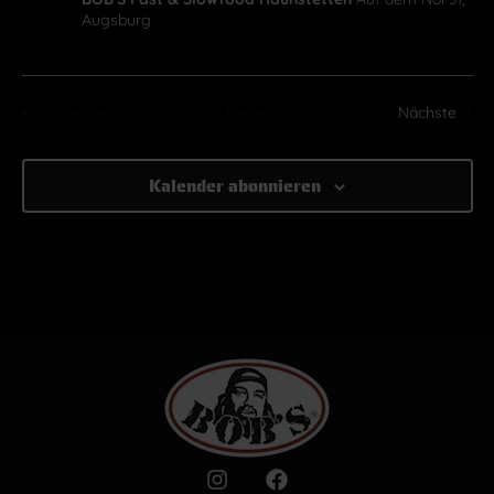
Augsburg
Veranstaltungen
Vera
Vorherige
Heute
Nächste
Kalender abonnieren