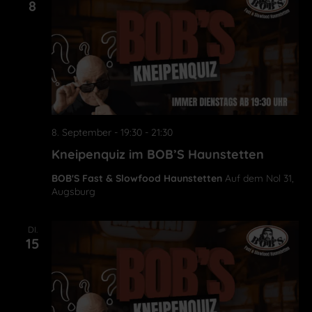
8
8. September - 19:30
-
21:30
Kneipenquiz im BOB’S Haunstetten
BOB'S Fast & Slowfood Haunstetten
Auf dem Nol 31,
Augsburg
DI.
15