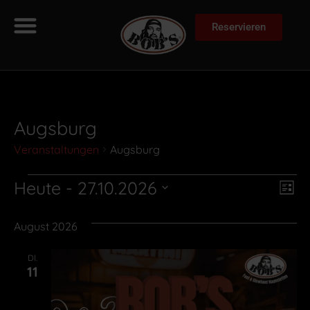
Reservieren
Augsburg
Veranstaltungen
Augsburg
Ans
Ve
Heute
 - 
27.10.2026
Liste
Datum
Na
An
wählen.
August 2026
Na
DI.
11