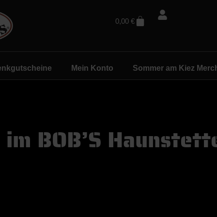
0,00
€
nkgutscheine
Mein Konto
Sommer am Kiez Merc
 im BOB’S Haunstett