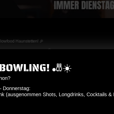
Slowfood Haunstetten! 🎉
, Mitlachen & Mitgewinnen! 🏆
or Arnoldini durch spannende Fragen aus allen möglichen Themen 
BOWLING! 🎳☀️
uelles Wissen – hier hat jede*r die Chance zu glänzen! ✨
pt euch ein kühles Bier 🍻 und was Leckeres von unserer Karte 
chon?
– Donnerstag:
nnt ihr direkt BOB’S Gutscheine und die Ehre der Quiz-Master!
nk (ausgenommen Shots, Longdrinks, Cocktails & H
sichert euch vorab euren Tisch auf unserer Homepage oder telefoni
nstetten