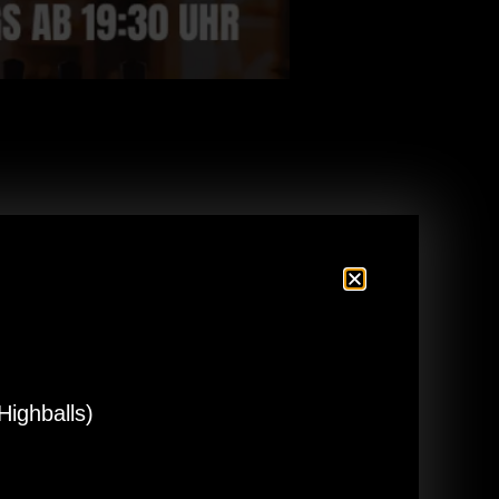
– mal easy, mal richtig knifflig 🤯.
🍔🍟 – und los geht’s in einen
 🎁
ighballs)
sch!