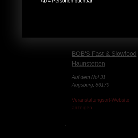
📅 Wann? (Fast) jeden Dienstag
Ab 4 Personen buchbar
Wir freuen uns auf euch! 🙌
BOB’S Fast & Slowfood
Haunstetten
Auf dem Nol 31
Augsburg
,
86179
Veranstaltungsort-Website
anzeigen