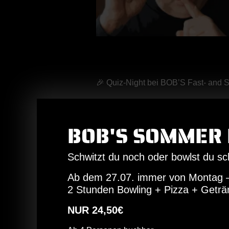
🎉 Quiz-Night bei BOB’S Fast- and 
Jeden Dienstag heißt es: Miträtseln
Bei unserem Quiz führt euch Profess
BOB'S SOMMER 
Ob Songraten, Schätzfragen oder akt
Ob allein oder in der Gruppe, schnap
Schwitzt du noch oder bowlst du s
Abend voller Spaß & Denksport!
Ab dem 27.07. immer von Montag 
Und das Beste: Mit etwas Glück gewi
2 Stunden Bowling + Pizza + Geträ
💡 Tipp: Der Eintritt ist frei, aber 
NUR 24,50€
📍 Wo? BOB’S Fast & Slowfood Hau