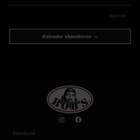
Veranstaltungen
Verans
Vorherige
Heute
Nächste
Kalender abonnieren
Standorte