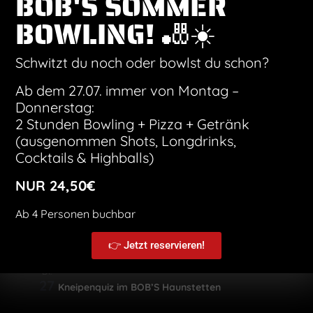
BOB'S SOMMER
BOWLING! 🎳☀️
19:30
-
21:30
DI.
29
Kneipenquiz im BOB’S Haunstetten
Schwitzt du noch oder bowlst du schon?
Okt. 2026
Ab dem 27.07. immer von Montag –
19:30
-
21:30
DI.
Donnerstag:
6
Kneipenquiz im BOB’S Haunstetten
2 Stunden Bowling + Pizza + Getränk
(ausgenommen Shots, Longdrinks,
Cocktails & Highballs)
19:30
-
21:30
DI.
13
Kneipenquiz im BOB’S Haunstetten
NUR 24,50€
19:30
-
21:30
Ab 4 Personen buchbar
DI.
20
Kneipenquiz im BOB’S Haunstetten
👉 Jetzt reservieren!
19:30
-
21:30
DI.
27
Kneipenquiz im BOB’S Haunstetten