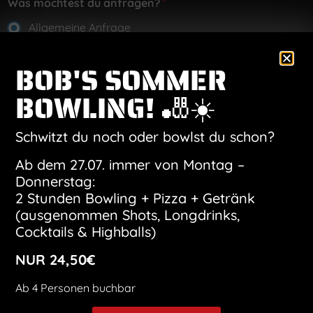
Was möchtest du anfragen?
*
Allgemeine Anfrage
Eventanfrage
BOB'S SOMMER
Gruppenanfrage
BOWLING! 🎳☀️
Geburtstagsfeier
Kindergeburtstag
Schwitzt du noch oder bowlst du schon?
W
Deine Nachricht
a
Ab dem 27.07. immer von Montag –
s
Donnerstag:
m
2 Stunden Bowling + Pizza + Getränk
ö
(ausgenommen Shots, Longdrinks,
c
h
Cocktails & Highballs)
t
e
NUR 24,50€
s
t
D
Ab 4 Personen buchbar
Ich habe die Datenschutzerklärung gelesen und
N
a
stimme der Verarbeitung meiner Daten zu.
a