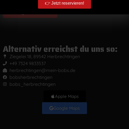
t
👉 Jetzt reservieren!
c
e
h
n
Anfrage absenden
r
s
i
c
c
h
h
u
t
t
z
Alternativ erreichst du uns so:
*
Ziegelei 18, 89542 Herbrechtingen
+49 7324 9833537
herbrechtingen@mein-bobs.de
bobsherbrechtingen
bobs_herbrechtingen
Apple Maps
Google Maps