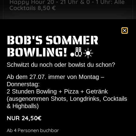
Happy Hour 20 - 21 Uhr & 0 - 1 Uhr: Alle
Cocktails 8,50 €
Dienstag
BOB'S SOMMER
BOWLING! 🎳☀️
Mittwoch
Schwitzt du noch oder bowlst du schon?
Donnerstag
Ab dem 27.07. immer von Montag –
Donnerstag:
Freitag
2 Stunden Bowling + Pizza + Getränk
(ausgenommen Shots, Longdrinks, Cocktails
Samstag
& Highballs)
NUR 24,50€
Sonntag
Ab 4 Personen buchbar