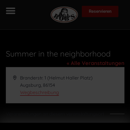
Reservieren
Summer in the neighborhood
« Alle Veranstaltungen
Adresse
Branderstr. 1 (Helmut Haller Platz)
Augsburg
,
86154
Wegbeschreibung
Veranstaltungen an diesem veranstaltungsort
Es wurden keine Ergebnisse gefunden.
Hinweis