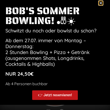
BOB'S SOMMER
Anstehende
BOWLING! 🎳☀️
Datum
wählen.
Veranstaltungen
Heute
Vera
Vorherige
Nächste
Schwitzt du noch oder bowlst du schon?
Ab dem 27.07. immer von Montag –
Kalender abonnieren
Donnerstag:
2 Stunden Bowling + Pizza + Getränk
(ausgenommen Shots, Longdrinks,
Cocktails & Highballs)
NUR 24,50€
Ab 4 Personen buchbar
👉 Jetzt reservieren!