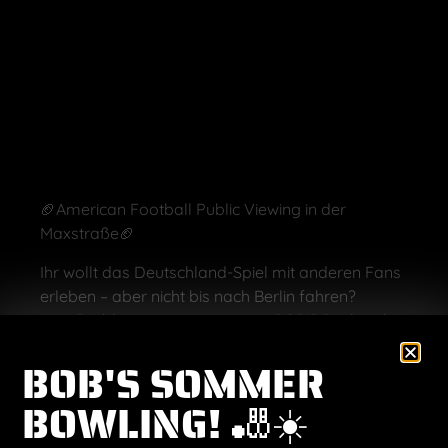
🏈American Football Public Viewing in der
Maxstraße🏈
Ihr wollt das Deutschland-Spiel mit anderen Fans
erleben – aber nicht bis nach Berlin fahren?
Kein Problem: Kommt zu uns in BOB’S Punkrock
Pizzeria und genießt das Berlin Game auf
BOB'S SOMMER
Großleinwand!
BOWLING! 🎳☀️
Wir werfen den Pizzaofen an, stapeln die Burger
und freuen uns auf einen richtig schönen