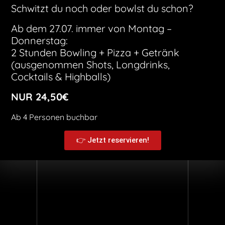
American Football Sonntag mit euch! 🤩
Schwitzt du noch oder bowlst du schon?
👉Der Eintritt ist frei – wir empfehlen euch aber
Ab dem 27.07. immer von Montag –
einen Tisch zu reservieren! 👈
Donnerstag:
2 Stunden Bowling + Pizza + Getränk
(ausgenommen Shots, Longdrinks,
Cocktails & Highballs)
BOB’S Maxstraße
NUR 24,50€
Maximilianstraße 61
Ab 4 Personen buchbar
Augsburg
,
Bayern
86150
👉 Jetzt reservieren!
Veranstaltungsort-Website anzeigen