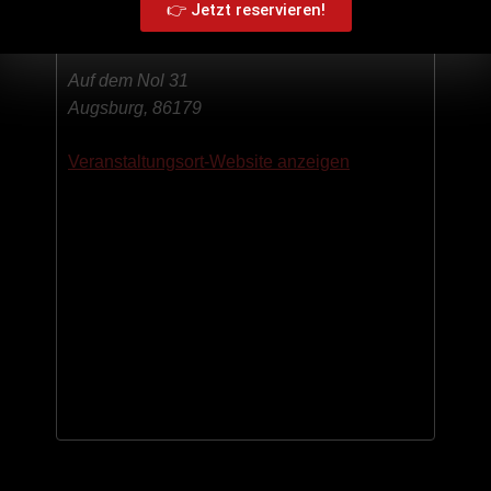
👉 Jetzt reservieren!
BOB’S Fast & Slowfood Haunstetten
Auf dem Nol 31
Augsburg
,
86179
Veranstaltungsort-Website anzeigen