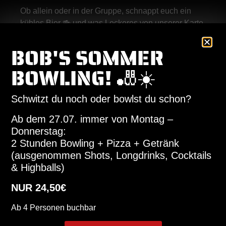
Ob allein oder in der Gruppe, schnappt euch ein
kühles Bier 🍻 und was Leckeres von unserer Karte
🍔🍟 – und los geht’s in einen Abend voller Spaß &
BOB'S SOMMER
Denksport!
Und das Beste: Mit etwas Glück gewinnt ihr direkt
BOWLING! 🎳☀️
BOB’S Gutscheine und die Ehre der Quiz-Master!
🎁
Schwitzt du noch oder bowlst du schon?
💡 Tipp: Der Eintritt ist frei, aber sichert euch vorab
Ab dem 27.07. immer von Montag –
euren Tisch auf unserer Homepage oder
Donnerstag:
telefonisch!
2 Stunden Bowling + Pizza + Getränk
📍 Wo? BOB’S Fast & Slowfood Haunstetten
(ausgenommen Shots, Longdrinks, Cocktails
📅 Wann? (Fast) jeden Dienstag
& Highballs)
Wir freuen uns auf euch! 🙌
NUR 24,50€
Ab 4 Personen buchbar