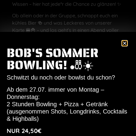
Wissen – hier hat jede*r die Chance zu glänzen! ✨
Ob allein oder in der Gruppe, schnappt euch ein
kühles Bier 🍻 und was Leckeres von unserer
Karte 🍔🍟 – und los geht’s in einen Abend voller
Spaß & Denksport!
BOB'S SOMMER
Und das Beste: Mit etwas Glück gewinnt ihr direkt
BOB’S Gutscheine und die Ehre der Quiz-Master! 🎁
BOWLING! 🎳☀️
💡 Tipp: Der Eintritt ist frei, aber sichert euch vorab
euren Tisch auf unserer Homepage oder
Schwitzt du noch oder bowlst du schon?
telefonisch!
Ab dem 27.07. immer von Montag –
📍 Wo? BOB’S Fast & Slowfood Haunstetten
Donnerstag:
📅 Wann? (Fast) jeden Dienstag
2 Stunden Bowling + Pizza + Getränk
(ausgenommen Shots, Longdrinks, Cocktails
Wir freuen uns auf euch! 🙌
& Highballs)
NUR 24,50€