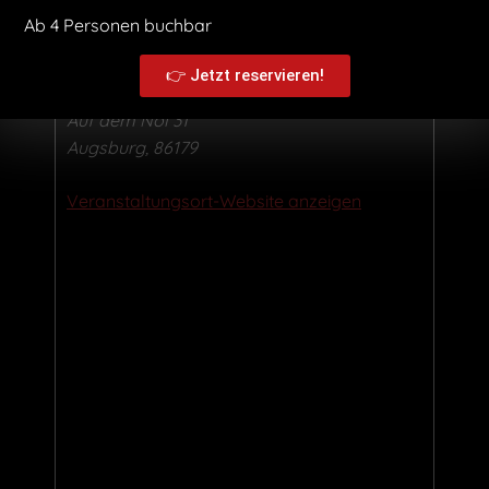
Ab 4 Personen buchbar
BOB’S Fast & Slowfood
Haunstetten
👉 Jetzt reservieren!
Auf dem Nol 31
Augsburg
,
86179
Veranstaltungsort-Website anzeigen