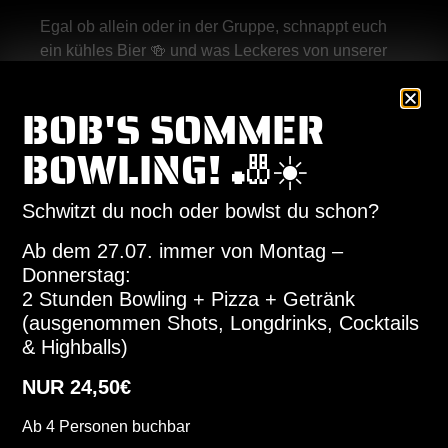
Egal ob allein oder in der Gruppe, schnappt euch
ein kühles Bier 🍻 und was Leckeres von unserer
Karte 🍔🍟 – und los geht’s in einen Abend voller
Spaß & Denksport!
BOB'S SOMMER
Und das Beste: Mit etwas Glück gewinnt ihr direkt
BOWLING! 🎳☀️
BOB’S Gutscheine und die Ehre der Quiz-Master!
🎁
Schwitzt du noch oder bowlst du schon?
💡 Tipp: Der Eintritt ist frei, aber sichert euch vorab
euren Tisch auf unserer Homepage oder
Ab dem 27.07. immer von Montag –
telefonisch!
Donnerstag:
2 Stunden Bowling + Pizza + Getränk
📍 Wo? BOB’S im alten Pumpenwerk
(ausgenommen Shots, Longdrinks, Cocktails
📅 Wann? (Fast) jeden Montag, 19:30 Uhr
& Highballs)
Wir freuen uns auf euch! 🙌
NUR 24,50€
Ab 4 Personen buchbar