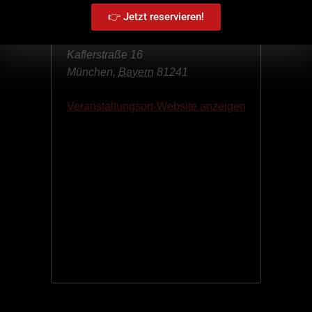
👉 Jetzt reservieren!
BOB’S im alten Pumpenwerk
Kaflerstraße 16
München
,
Bayern
81241
Veranstaltungsort-Website anzeigen