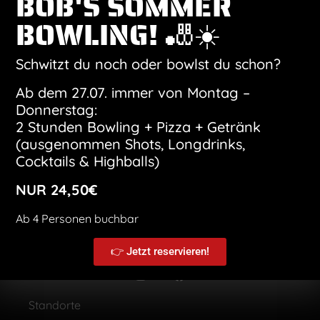
BOB'S SOMMER
BOWLING! 🎳☀️
Kalender abonnieren
Schwitzt du noch oder bowlst du schon?
Ab dem 27.07. immer von Montag –
Donnerstag:
2 Stunden Bowling + Pizza + Getränk
(ausgenommen Shots, Longdrinks,
Cocktails & Highballs)
NUR 24,50€
Ab 4 Personen buchbar
👉 Jetzt reservieren!
Standorte