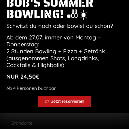
BOB'S SOMMER
BOWLING! 🎳☀️
Kalender abonnieren
Schwitzt du noch oder bowlst du schon?
Ab dem 27.07. immer von Montag –
Donnerstag:
2 Stunden Bowling + Pizza + Getränk
(ausgenommen Shots, Longdrinks,
Cocktails & Highballs)
NUR 24,50€
Ab 4 Personen buchbar
👉 Jetzt reservieren!
Standorte