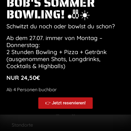
BOB'S SOMMER
BOWLING! 🎳☀️
Kalender abonnieren
Schwitzt du noch oder bowlst du schon?
Ab dem 27.07. immer von Montag –
Donnerstag:
2 Stunden Bowling + Pizza + Getränk
(ausgenommen Shots, Longdrinks,
Cocktails & Highballs)
NUR 24,50€
Ab 4 Personen buchbar
👉 Jetzt reservieren!
Standorte