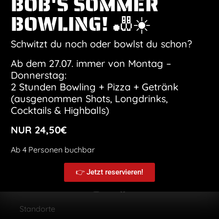
BOB'S SOMMER
BOWLING! 🎳☀️
Kalender abonnieren
Schwitzt du noch oder bowlst du schon?
Ab dem 27.07. immer von Montag –
Donnerstag:
2 Stunden Bowling + Pizza + Getränk
(ausgenommen Shots, Longdrinks,
Cocktails & Highballs)
NUR 24,50€
Ab 4 Personen buchbar
👉 Jetzt reservieren!
Standorte