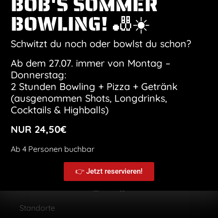
BOB'S SOMMER
BOWLING! 🎳☀️
Kalender abonnieren
Schwitzt du noch oder bowlst du schon?
Ab dem 27.07. immer von Montag –
Donnerstag:
2 Stunden Bowling + Pizza + Getränk
(ausgenommen Shots, Longdrinks,
Cocktails & Highballs)
NUR 24,50€
Ab 4 Personen buchbar
👉 Jetzt reservieren!
Standorte