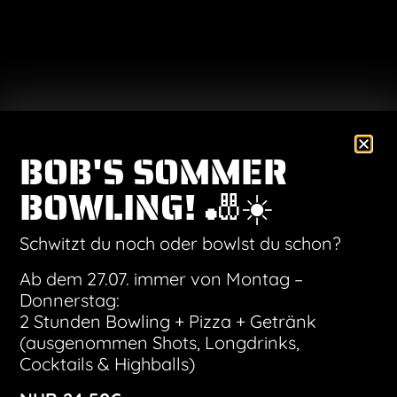
BOB'S SOMMER
„Musik an und die Welt kurz aus.“ – so lautet das
BOWLING! 🎳☀️
Motto von IT GOES X. Mit Indie-Pizza-Punk und
Trompete bringen sie Geschichten über Pizza,
Schwitzt du noch oder bowlst du schon?
farbenfrohe Melancholie, FOMO und das echte
Leben auf die Bühne – verpackt in Songs, die man
Ab dem 27.07. immer von Montag –
noch am nächsten Tag summt.
Donnerstag:
2 Stunden Bowling + Pizza + Getränk
Eintritt frei – Tische reservierbar unter
(ausgenommen Shots, Longdrinks,
https://bobs.de/standorte/bobs-rock-bowl-
Cocktails & Highballs)
ingolstadt/.