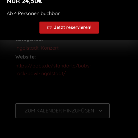
NUR 24,50€
Ab 4 Personen buchbar
👉 Jetzt reservieren!
Kategorien:
Ingolstadt
,
Konzert
Website:
https://bobs.de/standorte/bobs-
rock-bowl-ingolstadt/
ZUM KALENDER HINZUFÜGEN