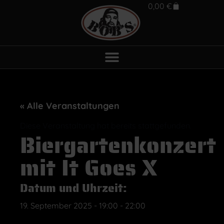
0,00
€
« Alle Veranstaltungen
Diese Veranstaltung hat bereits stattgefunden.
Biergartenkonzert
mit It Goes X
Datum und Uhrzeit:
19. September 2025
-
19:00
-
22:00