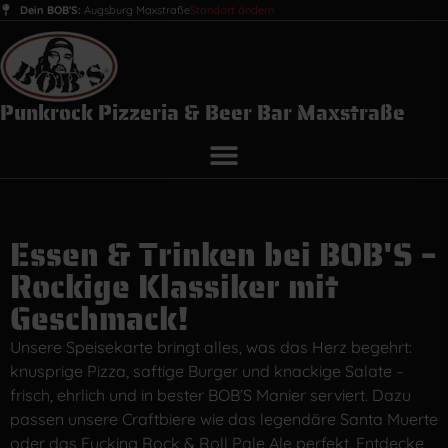
Dein BOB'S:
Augsburg Maxstraße
Standort ändern
Punkrock Pizzeria & Beer Bar Maxstraße
Essen & Trinken bei BOB'S –
Rockige Klassiker mit
Geschmack!
Unsere Speisekarte bringt alles, was das Herz begehrt:
knusprige Pizza, saftige Burger und knackige Salate –
frisch, ehrlich und in bester BOB’S Manier serviert. Dazu
passen unsere Craftbiere wie das legendäre Santa Muerte
oder das Fucking Rock & Roll Pale Ale perfekt. Entdecke,