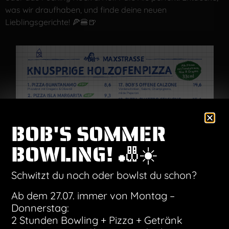
was wir draufhaben, und finde deine neuen
Lieblingsgerichte! 🍕🍔🍺
BOB'S SOMMER
BOWLING! 🎳☀️
Schwitzt du noch oder bowlst du schon?
Ab dem 27.07. immer von Montag –
Donnerstag:
2 Stunden Bowling + Pizza + Getränk