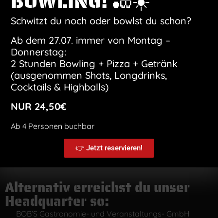
BOWLING! 🎳☀️
i
l
Schwitzt du noch oder bowlst du schon?
-
A
Ab dem 27.07. immer von Montag –
d
r
Donnerstag:
e
2 Stunden Bowling + Pizza + Getränk
s
(ausgenommen Shots, Longdrinks,
s
Cocktails & Highballs)
e
D
Ich habe die Datenschutzerklärung gelesen und
*
a
stimme der Verarbeitung meiner Daten zu.
NUR 24,50€
t
e
n
Anfrage absenden
Ab 4 Personen buchbar
s
c
👉 Jetzt reservieren!
h
u
t
z
Alternativ erreichst du unser
*
Headquarter so:
BOB’S Gastronomie- und Veranstaltungs- GmbH