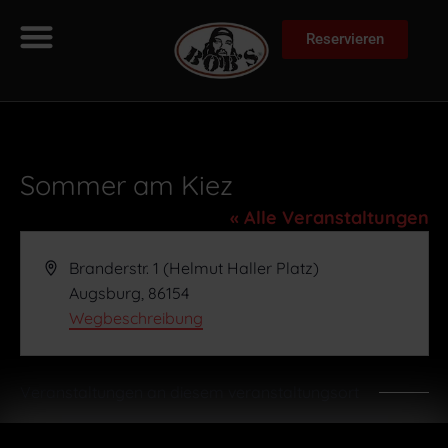
Reservieren
Sommer am Kiez
« Alle Veranstaltungen
Adresse
Branderstr. 1 (Helmut Haller Platz)
Augsburg
,
86154
Wegbeschreibung
Veranstaltungen an diesem veranstaltungsort
Es wurden keine Ergebnisse gefunden.
Hinweis