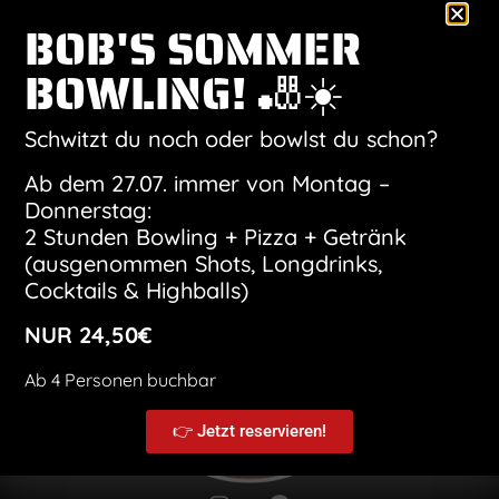
BOB'S SOMMER
Anstehende
BOWLING! 🎳☀️
Datum
wählen.
Heute
Vera
Veranstaltungen
Nächste
Vorherige
Schwitzt du noch oder bowlst du schon?
Ab dem 27.07. immer von Montag –
Kalender abonnieren
Donnerstag:
2 Stunden Bowling + Pizza + Getränk
(ausgenommen Shots, Longdrinks,
Cocktails & Highballs)
NUR 24,50€
Ab 4 Personen buchbar
👉 Jetzt reservieren!